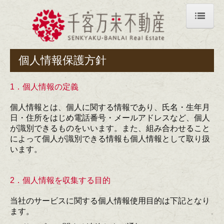
ホーム
個人情報保護方針
代表者紹介
実績
1．個人情報の定義
アトリエユアーズ小川町
個人情報とは、個人に関する情報であり、氏名・生年月
日・住所をはじめ電話番号・メールアドレスなど、個人
神宮前エスビル
が識別できるものをいいます。また、組み合わせること
によって個人が識別できる情報も個人情報として取り扱
千客万来九段ビル
います。
千客万来千駄木オフィス
2．個人情報を収集する目的
会社概要
当社のサービスに関する個人情報使用目的は下記となり
ます。
アクセス